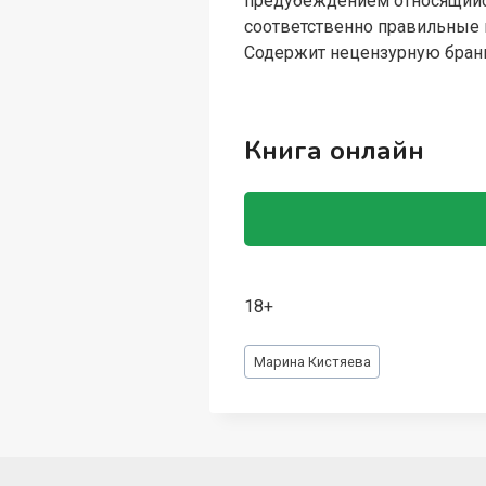
предубеждением относящийс
соответственно правильные
Содержит нецензурную бра
Книга онлайн
18+
Метки
Марина Кистяева
записи: