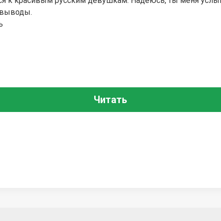
я к красивым русским девушкам. Надеюсь, ты меня услы
 выводы.
нь
Читать