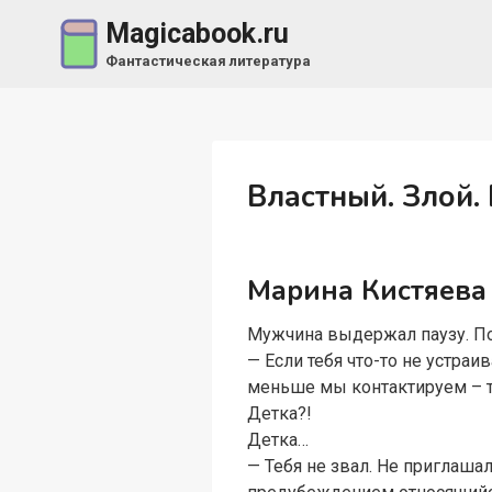
Перейти
Magicabook.ru
к
Фантастическая литература
содержимому
Властный. Злой.
Марина Кистяева
Мужчина выдержал паузу. По
— Если тебя что-то не устраи
меньше мы контактируем – те
Детка?!
Детка…
— Тебя не звал. Не приглашал