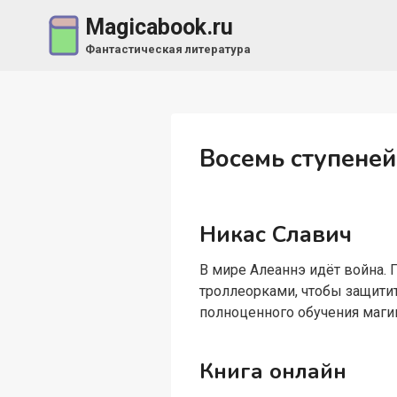
Перейти
Magicabook.ru
к
Фантастическая литература
содержимому
Восемь ступене
Никас Славич
В мире Алеаннэ идёт война. П
троллеорками, чтобы защитит
полноценного обучения маги
Книга онлайн