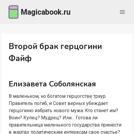
Перейти
Magicabook.ru
к
содержимому
Второй брак герцогини
Файф
Елизавета Соболянская
В маленьком, но богатом герцогстве траур.
Правитель погиб, и Совет верных убеждает
герцогиню избрать нового мужа. Кто станет им?
Воин? Купец? Мудрец? Или… Готова ли
правительница маленького государства принести
в жертву политическим интересам свое счастье?