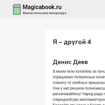
Перейти
Magicabook.ru
к
Фантастическая литература
содержимому
Я – другой 4
Денис Деев
В моем теле коктейль из лу
отращиваю потерянные конечн
планету от злобных пришельц
Они у нас решили полномасш
раскачивайтесь! Народ ради 
очередной раз инопланетную