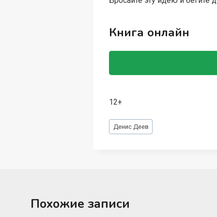
Бросайте эту идею и бегите д
Книга онлайн
12+
Метки
Денис Деев
записи:
Похожие записи