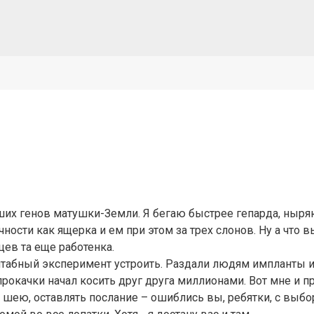
чших генов матушки-Земли. Я бегаю быстрее гепарда, ныря
ости как ящерка и ем при этом за трех слонов. Ну а что 
ев та еще работенка.
табный эксперимент устроить. Раздали людям импланты и 
прокачки начал косить друг друга миллионами. Вот мне и п
 шею, оставлять послание – ошиблись вы, ребятки, с выб