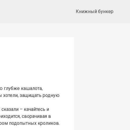
Книжный бункер
ю глубже кашалота,
вы хотели, защищать родную
сказали – качайтесь и
риходится, сворачивая в
ором подопытных кроликов.