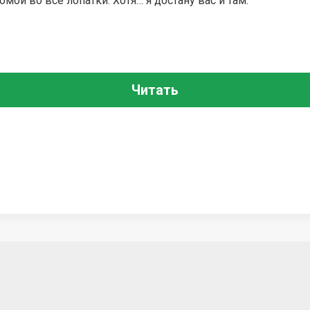
омой во все лопатки. Хотя… я достану вас и там.
Читать