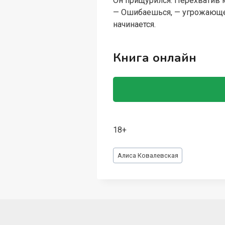
Он прищурился. Перехватив м
— Ошибаешься, — угрожающе п
начинается.
Книга онлайн
18+
Метки
Алиса Ковалевская
записи: