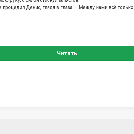
ою руку, с силой стиснул запястье.
роцедил Денис, глядя в глаза. – Между нами всё только 
Читать