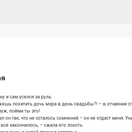
ая
у и сам уселся за руль.
жешь похитить дочь мэра в день свадьбы?! – в отчаянии с
муж, пойми ты это!
 он так, что не осталось сомнений – он не отдаст меня. Уни
всё закончилось, – сжала его локоть.