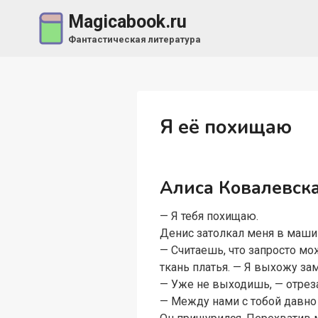
Перейти
Magicabook.ru
к
Фантастическая литература
содержимому
Я её похищаю
Алиса Ковалевск
— Я тебя похищаю.
Денис затолкал меня в машин
— Считаешь, что запросто мо
ткань платья. — Я выхожу за
— Уже не выходишь, — отрезал
— Между нами с тобой давно 