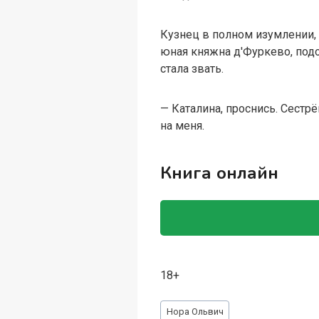
Кузнец в полном изумлении, 
юная княжна д'Фуркево, под
стала звать.
— Каталина, проснись. Сестрё
на меня.
Книга онлайн
18+
Метки
Нора Ольвич