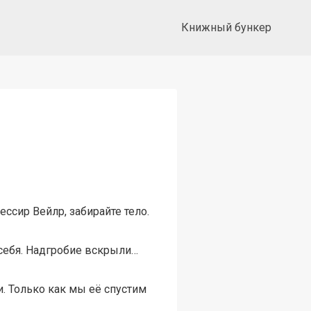
Книжный бункер
ссир Вейлр, забирайте тело.
 себя. Надгробие вскрыли…
ои. Только как мы её спустим