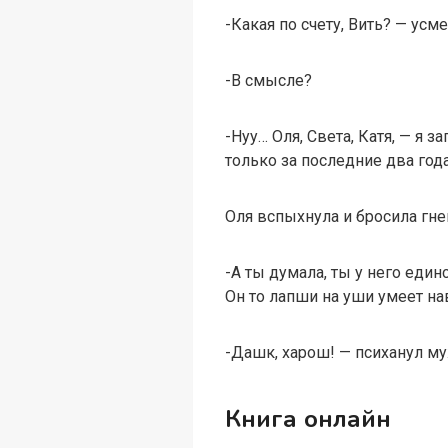
-Какая по счету, Вить? — ус
-В смысле?
-Нуу… Оля, Света, Катя, — я 
только за последние два год
Оля вспыхнула и бросила гн
-А ты думала, ты у него еди
Он то лапши на уши умеет н
-Дашк, харош! — психанул му
Книга онлайн