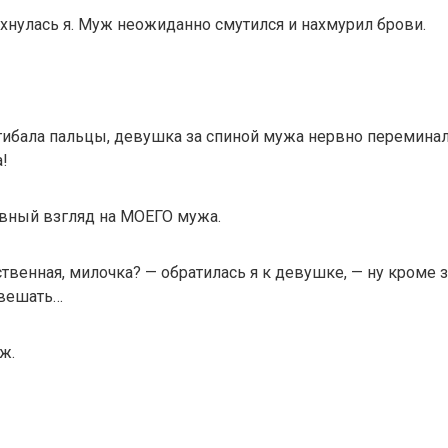
мехнулась я. Муж неожиданно смутился и нахмурил брови.
загибала пальцы, девушка за спиной мужа нервно переминала
а!
евный взгляд на МОЕГО мужа.
нственная, милочка? — обратилась я к девушке, — ну кроме 
авешать…
ж.