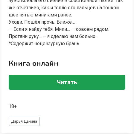
чувствовала его биение в собственной глотке. Так
же отчётливо, как и тепло его пальцев на тонкой
шее пятью минутами ранее.
Уходи. Пошёл прочь. Ближе…
— Если я найду тебя, Мили… — совсем рядом.
Протяни руку… – я сделаю нам больно.
*Содержит нецензурную брань
Книга онлайн
Читать
18+
Метки
Дарья Данина
записи: