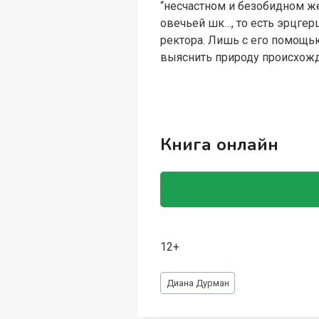
“несчастном и безобидном же
овечьей шк…, то есть эрцгер
ректора. Лишь с его помощью
выяснить природу происхожд
Книга онлайн
12+
Метки
Диана Дурман
записи: