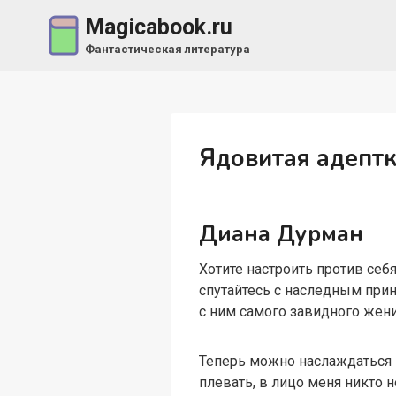
Перейти
Magicabook.ru
к
Фантастическая литература
содержимому
Ядовитая адептк
Диана Дурман
Хотите настроить против себя
спутайтесь с наследным принц
с ним самого завидного жени
Теперь можно наслаждаться п
плевать, в лицо меня никто 