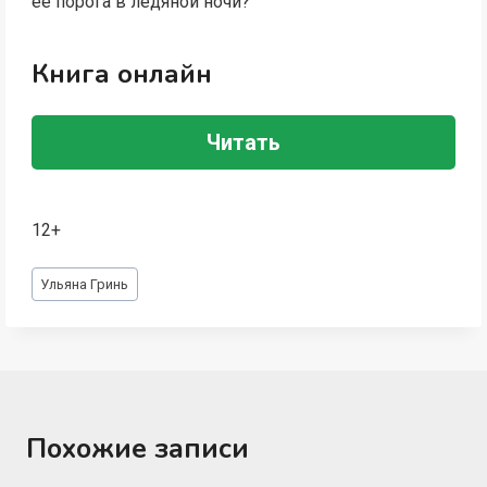
её порога в ледяной ночи?
Книга онлайн
Читать
12+
Метки
Ульяна Гринь
записи:
Похожие записи