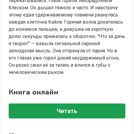
перекатывались. Глаза горели лихорадочным
блеском. Он дышал тяжело и часто. И навстречу
этому едва сдерживаемому пламени рванулась
каждая клеточка Кайли. Горячая волна докатилась
до кончиков пальцев, и девушка на короткую
долю секунды прижалась к оборотню. "Что за дичь
я творю!" — взвыла сигнальной сиреной
запоздалая мысль. Она отпрянула от парня. Но в
его глазах уже горел дикий неудержимый огонь.
Он резко сжал её за талию и впился в губы с
нечеловеческим рыком.
Книга онлайн
Читать