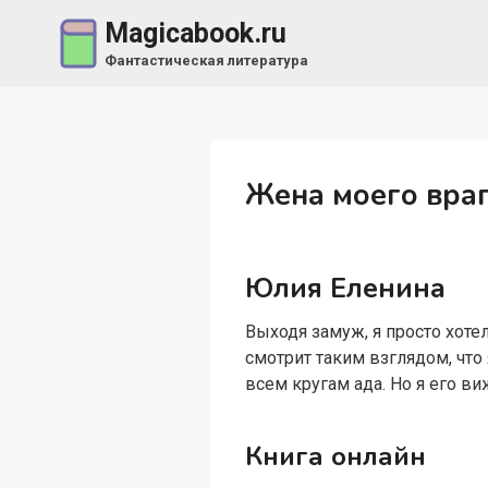
Перейти
Magicabook.ru
к
Фантастическая литература
содержимому
Жена моего вра
Юлия Еленина
Выходя замуж, я просто хоте
смотрит таким взглядом, что
всем кругам ада. Но я его в
Книга онлайн