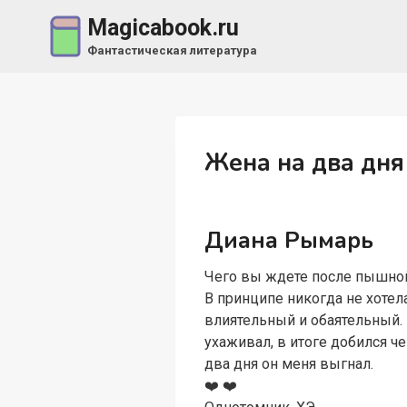
Перейти
Magicabook.ru
к
Фантастическая литература
содержимому
Жена на два дня
Диана Рымарь
Чего вы ждете после пышной
В принципе никогда не хоте
влиятельный и обаятельный.
ухаживал, в итоге добился ч
два дня он меня выгнал.
‍❤️‍ ‍❤️‍