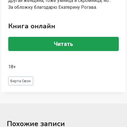
другая женщина, тоже умница и скромница, но…
За обложку благодарю Екатерину Рогава.
Книга онлайн
Читать
18+
Метки
Берта Свон
записи:
Похожие записи