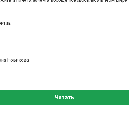
ыжить и понять, зачем я вообще понадобилась в этом мире
ектив
ьяна Новикова
Читать