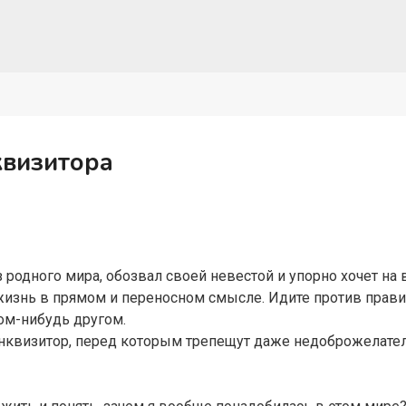
квизитора
родного мира, обозвал своей невестой и упорно хочет на 
жизнь в прямом и переносном смысле. Идите против правил,
ом-нибудь другом.
инквизитор, перед которым трепещут даже недоброжелатели