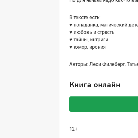
Но для начала надо как-то в
В тексте есть:
♥️ попаданка, магический дет
♥️ любовь и страсть
♥️ тайны, интриги
♥️ юмор, ирония
Авторы: Леси Филеберт, Тат
Книга онлайн
12+