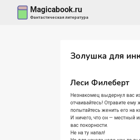
Перейти
Magicabook.ru
к
Фантастическая литература
содержимому
Золушка для ин
Леси Филеберт
Незнакомец выдернул вас из 
отчаивайтесь! Отравите ему 
попытайтесь женить его на к
И ничего, что он — местный 
вас покорности.
Не на ту напал!