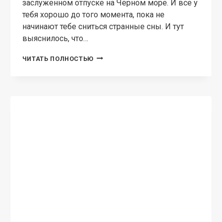
заслуженном отпуске на Чёрном море. И все у
тебя хорошо до того момента, пока не
начинают тебе сниться странные сны. И тут
выяснилось, что…
ПРОКЛЯТИЕ
ЧИТАТЬ ПОЛНОСТЬЮ
ФЕНИКСА,
ИЛИ
КАК
УДАЧНО
(НЕ)ВЫЙТИ
ЗАМУЖ.