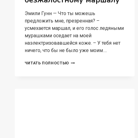
Эмили Гунн — Что ты можешь
предложить мне, презренная? –
усмехается маршал, и его голос ледяными
мурашками оседает на моей
наэлектризовавшейся коже. – У тебя нет
ничего, что бы не было уже моим….
ЗЕМЛЯНКА
ЧИТАТЬ ПОЛНОСТЬЮ
В
ПОДАРОК
БЕЗЖАЛОСТНОМУ
МАРШАЛУ