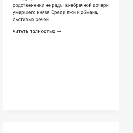
родственники не рады внебрачной дочери
умершего князя. Среди лжи и обмана,
льстивых речей…
МАЖОР
ЧИТАТЬ ПОЛНОСТЬЮ
НА
ПОБЕГУШКАХ,
ИЛИ
ЖЕСТОКАЯ
ДВОРЯНКА