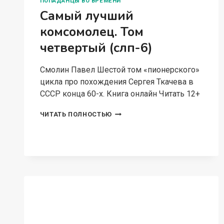
ПОПАДАНЦЫ ВО ВРЕМЕНИ
Самый лучший
комсомолец. Том
четвертый (слп-6)
Смолин Павел Шестой том «пионерского»
цикла про похождения Сергея Ткачева в
СССР конца 60-х. Книга онлайн Читать 12+
САМЫЙ
ЧИТАТЬ ПОЛНОСТЬЮ
ЛУЧШИЙ
КОМСОМОЛЕЦ.
ТОМ
ЧЕТВЕРТЫЙ
(СЛП-6)