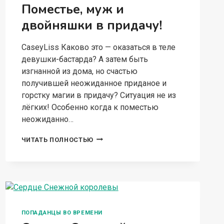
Поместье, муж и
двойняшки в придачу!
CaseyLiss Каково это — оказаться в теле
девушки-бастарда? А затем быть
изгнанной из дома, но счастью
получившей неожиданное приданое и
горстку магии в придачу? Ситуация не из
лёгких! Особенно когда к поместью
неожиданно…
ХОЗЯЙКА
ЧИТАТЬ ПОЛНОСТЬЮ
НЕ
СВОЕЙ
ЖИЗНИ.
ПОМЕСТЬЕ,
МУЖ
И
ДВОЙНЯШКИ
ПОПАДАНЦЫ ВО ВРЕМЕНИ
В
ПРИДАЧУ!