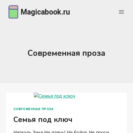
Перейти
Magicabook.ru
к
содержимому
Современная проза
СОВРЕМЕННАЯ ПРОЗА
Семья под ключ
Натаэль Зика Не плачь! Не бойся. Не проси…