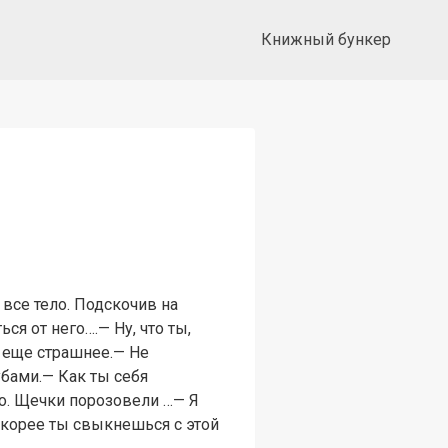
Книжный бункер
все тело. Подскочив на
ся от него….— Ну, что ты,
о еще страшнее.— Не
убами.— Как ты себя
но. Щечки порозовели …— Я
 скорее ты свыкнешься с этой