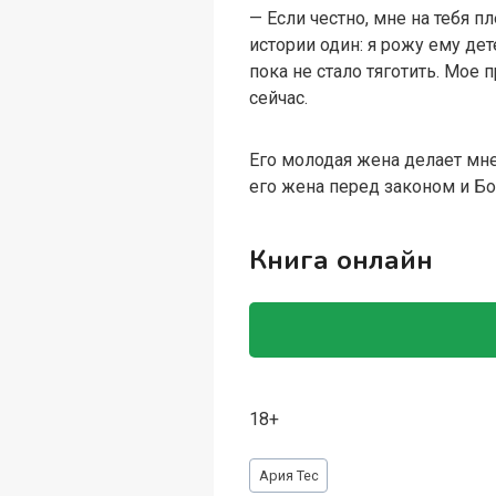
— Если честно, мне на тебя п
истории один: я рожу ему дет
пока не стало тяготить. Мое
сейчас.
Его молодая жена делает мне
его жена перед законом и Бог
Книга онлайн
18+
Метки
Ария Тес
записи: