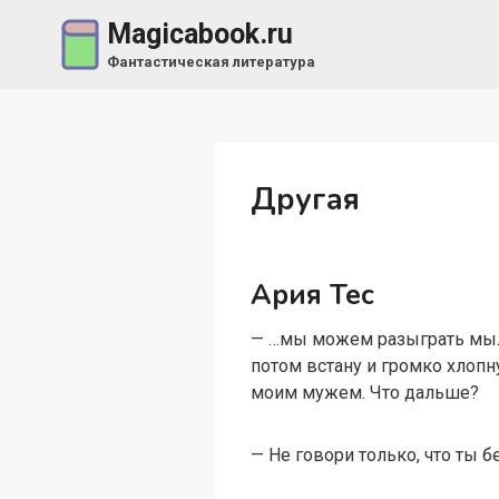
Перейти
Magicabook.ru
к
Фантастическая литература
содержимому
Другая
Ария Тес
— …мы можем разыграть мыльн
потом встану и громко хлопн
моим мужем. Что дальше?
— Не говори только, что ты 