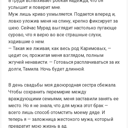
В груди вспыхивает робкая надежда, что он
услышит и поверит мне.
Муж лишь криво ухмыляется. Подается вперед и,
ловко уложив меня на спину, крепко фиксирует за
шею. Сейчас Мурад выглядит настолько пугающе
сурово, что я верю во все страшные слухи,
ходившие о нем.
— Такая же лживая, как весь род Каримовых, —
цедит он, прожигая меня взглядом, полным
жгучей ненависти. — Готовься расплачиваться за их
долги, Тамила. Ночь будет длинной.
В день свадьбы моя двоюродная сестра сбежала.
Чтобы сохранить перемирие между
враждующими семьями, меня заставили занять ее
место. Но я не знала, что для мужа этот брак —
всего лишь способ отомстить моему дяде. И
теперь я — заложница жестокого мужа, который
превратит мою жизнь в ад.