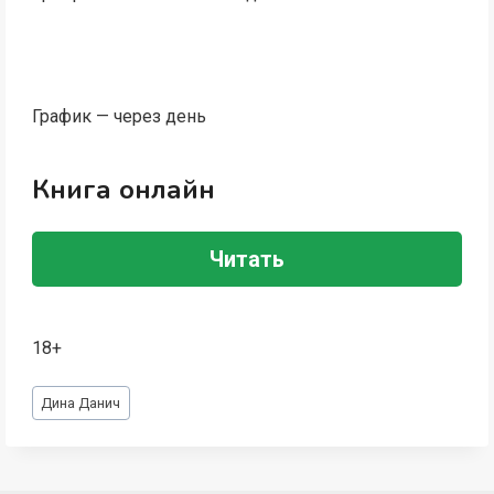
График — через день
Книга онлайн
Читать
18+
Метки
Дина Данич
записи: