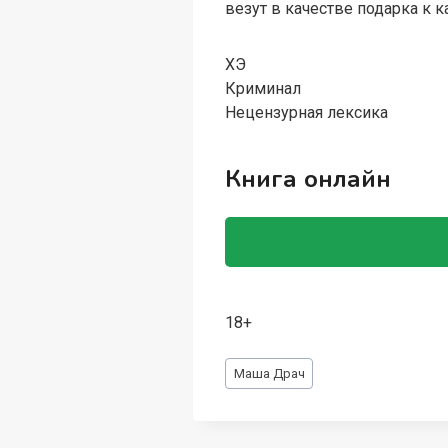
везут в качестве подарка к 
ХЭ
Криминал
Нецензурная лексика
Книга онлайн
18+
Метки
Маша Драч
записи: