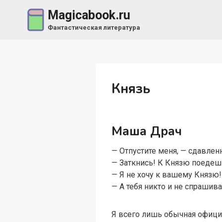
Перейти
Magicabook.ru
к
Фантастическая литература
содержимому
Князь
Маша Драч
— Отпустите меня, — сдавлен
— Заткнись! К Князю поедешь
— Я не хочу к вашему Князю!
— А тебя никто и не спрашив
Я всего лишь обычная официа