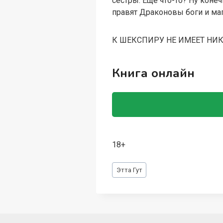
сестры. Еще что-то? Ну коне
правят Драконовы боги и маг
К ШЕКСПИРУ НЕ ИМЕЕТ НИ
Книга онлайн
18+
Метки
Этта Гут
записи: