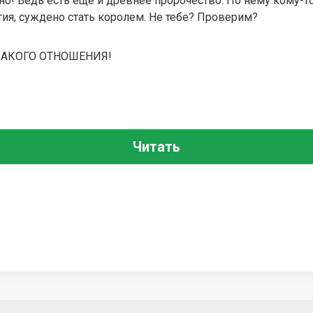
чно! Ведь есть еще и древнее пророчество. По нему кому-т
ия, суждено стать королем. Не тебе? Проверим?
КАКОГО ОТНОШЕНИЯ!
Читать