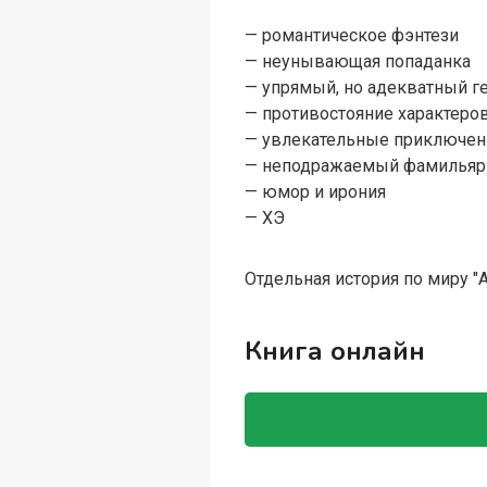
— романтическое фэнтези
— неунывающая попаданка
— упрямый, но адекватный г
— противостояние характеро
— увлекательные приключе
— неподражаемый фамилья
— юмор и ирония
— ХЭ
Отдельная история по миру "
Книга онлайн