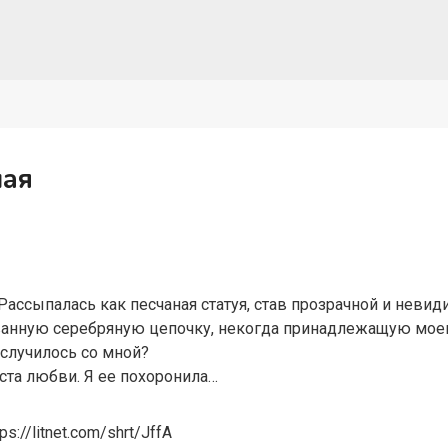
ная
 Рассыпалась как песчаная статуя, став прозрачной и невид
рванную серебряную цепочку, некогда принадлежащую мое
 случилось со мной?
ста любви. Я ее похоронила…
s://litnet.com/shrt/JffA