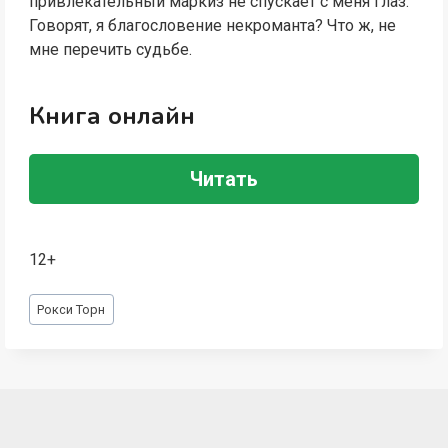
привлекательный маркиз не спускает с меня глаз.
Говорят, я благословение некроманта? Что ж, не
мне перечить судьбе.
Книга онлайн
Читать
12+
Метки
Рокси Торн
записи: