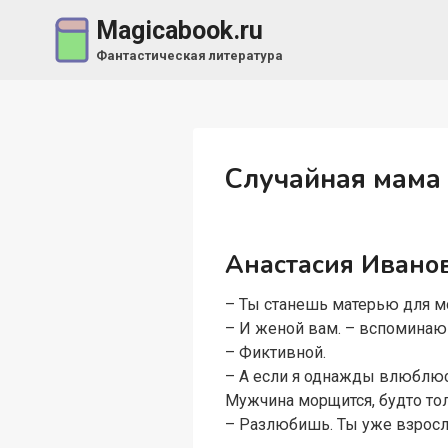
Перейти
Magicabook.ru
к
Фантастическая литература
содержимому
Случайная мама 
Анастасия Иванo
– Ты станешь матерью для м
– И женой вам. – вспоминаю 
– Фиктивной.
– А если я однажды влюблюсь
Мужчина морщится, будто тол
– Разлюбишь. Ты уже взросл