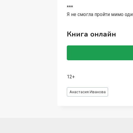
***
Я не смогла пройти мимо один
Книга онлайн
12+
Метки
Анастасия Иванoва
записи: