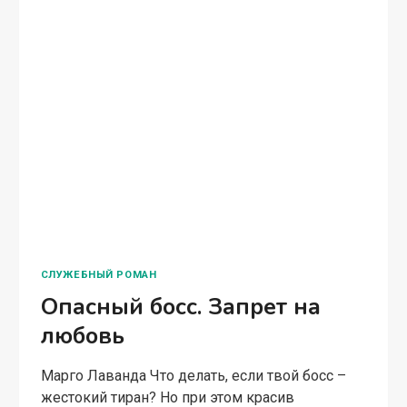
ЗАПРЕТ
НА
ЛЮБОВЬ
ЖЕНСКИЙ РОМАН
Измена. (не)любимая жена
олигарха
Марго Лаванда — Я дам тебе развод в конце
года. Вернешься к родителям, — звучит
равнодушный голос мужа. Меня выдали
замуж против воли. Отец на грани банкротства,
несчастная мать, все силы тратящая на…
ИЗМЕНА.
ЧИТАТЬ ПОЛНОСТЬЮ
(НЕ)ЛЮБИМАЯ
ЖЕНА
ОЛИГАРХА