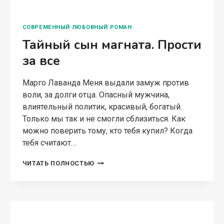
Марго Лаванда На дорогу выскакивает
пушистый белый с розовым комок. В
последний момент помощник выворачивает
руль. Выбегаем из машины, с ужасом вижу на
обочине маленькую девочку. Длинные белые
волосы, розовые щечки. Закутана в…
СИРОТА.
ЧИТАТЬ ПОЛНОСТЬЮ
ФИКТИВНАЯ
СЕМЬЯ
ДЛЯ
ГУБЕРНАТОРА
© 2026 Magicabook.ru Бесплатная подборка книг в
жанре фантастики