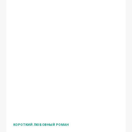
СОВРЕМЕННЫЙ ЛЮБОВНЫЙ РОМАН
Бывшие. Тайная дочь
олигарха
Марго Лаванда – У меня забронирован люкс…
Смотрю на бывшего, и глазам своим не верю!
Откуда он здесь? Что ему надо в этой
глубинке, богатому бизнесмену и олигарху?