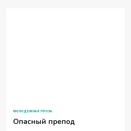
КОРОТКИЙ ЛЮБОВНЫЙ РОМАН
Развод. Я не смогу тебя
простить
Марго Лаванда – Мне так жаль Алену
Викторовну. Она точно такого не заслуживает!
Какая-то пигалица, ни кожи ни рожи, а ведь
увела мужика! – Да уж, ну и натворил дел наш
главврач. Седина…