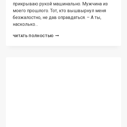
прикрываю рукой машинально. Мужчина из
моего прошлого. Тот, кто вышвырнул меня
безжалостно, не дав оправдаться. – А ты,
насколько…
НАСЛЕДНИК
ЧИТАТЬ ПОЛНОСТЬЮ
МАГНАТА.
ВЕРНУТЬ
ЛЮБОЙ
ЦЕНОЙ
СЛУЖЕБНЫЙ РОМАН
Ребенок от миллиардера
Марго Лаванда — Ты вообще понимаешь, что
ты говоришь, подруга? Как это ты ему не
скажешь, что залетела? Нет, ты вообще,
нормальная? Он же миллиардер! — Мы едва
знакомы, он мой босс, точнее…