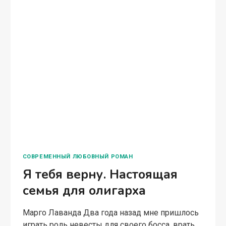
РОМАНЫ О НЕВЕРНОСТИ
Развод. Вернуть жену
любой ценой
Марго Лаванда – Меня зовут Елизавета
Островская и я люблю вашего мужа! Я жду от
него ребенка! – непонимающе смотрю на
ворвавшуюся в кабинет девушку. Я, скорее
всего, ослышалась. – Вы наверное дверью…
РАЗВОД.
ЧИТАТЬ ПОЛНОСТЬЮ
ВЕРНУТЬ
ЖЕНУ
ЛЮБОЙ