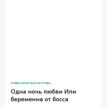
Марго Лаванда — Ты кто такая? Что делаешь в
моей ванной?! Никогда в жизни мне не было
так страшно! Мокрая, дрожащая, прижимаю к
себе полотенце, которое швырнул в меня этот
бешеный медведь! По-другому…
ПОДКИДЫШИ
ЧИТАТЬ ПОЛНОСТЬЮ
ДЛЯ
ГЕНЕРАЛЬНОГО