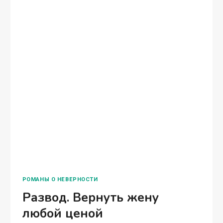
Марго Лаванда -Что это такое? Две полоски?
-Не ваше дело! Оставьте меня, пожалуйста, в
покое! -Это ты моему сыну голову
заморочила! Ходячая катастрофа! Только
посмей сказать Эмину про беременность!
-Отстаньте от меня! Видеть…
ДВЕ
ЧИТАТЬ ПОЛНОСТЬЮ
ПОЛОСКИ
ДЛЯ
ПЛЕЙБОЯ