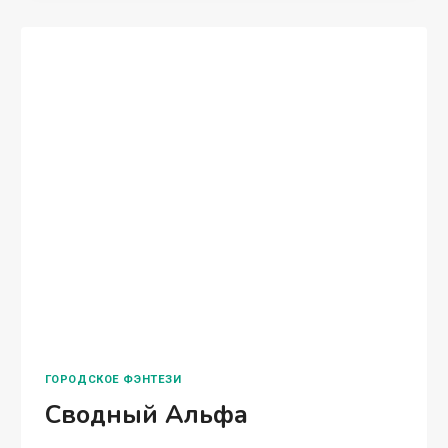
Марго Лаванда — От кого?! От кого ты
беременна, Настя? — отчаянно восклицает
мама. – Ты… ты ведь не встречалась ни с кем!
Парня даже нет… Или скрывала? Врала? — Я
никогда не…
РЕБЕНОК
ЧИТАТЬ ПОЛНОСТЬЮ
ОТ
ДЕДА
МОРОЗА