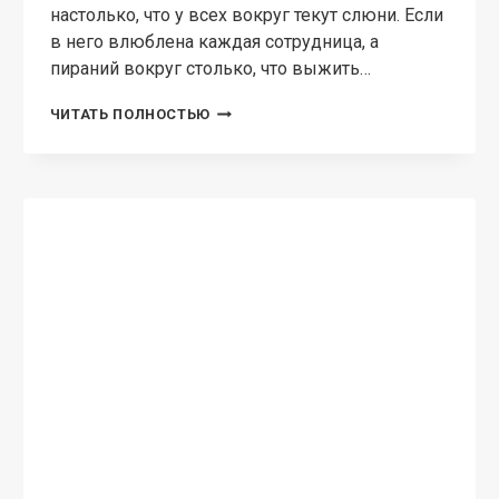
СОВРЕМЕННЫЙ ЛЮБОВНЫЙ РОМАН
Я тебя верну. Настоящая
семья для олигарха
Марго Лаванда Два года назад мне пришлось
играть роль невесты для своего босса, врать
его родным что у нас общий ребенок. Но все
тайное стало явным и я была изгнана с
позором обманутыми…
Я
ЧИТАТЬ ПОЛНОСТЬЮ
ТЕБЯ
ВЕРНУ.
НАСТОЯЩАЯ
СЕМЬЯ
ДЛЯ