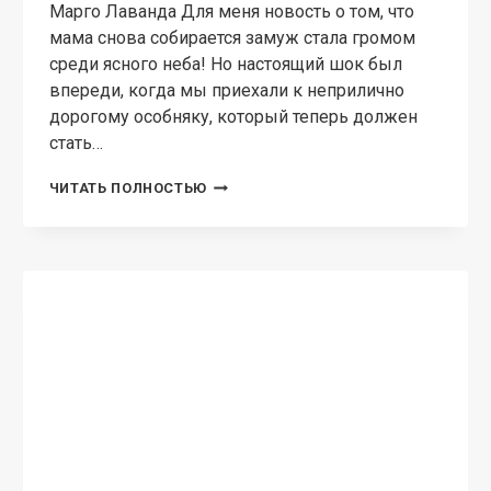
РОМАНТИЧЕСКАЯ ЭРОТИКА
Одна ночь любви Или
беременна от босса
Марго Лаванда Моя двоюродная сестра
всегда была склонна к авантюрам. Но
последняя — перебор! Заменить ее на две
недели на работе, потому что босс-тиран не
дает отпуск. Вытирая слезы и принимая
решение помочь,…
ОДНА
ЧИТАТЬ ПОЛНОСТЬЮ
НОЧЬ
ЛЮБВИ