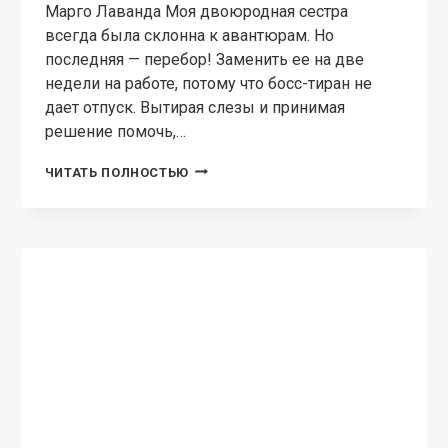
МОЛОДЕЖНАЯ ПРОЗА
Опасный препод
Марго Лаванда Он наводит на меня ужас.
Приглашенный профессор экономики,
удачливый бизнесмен, холодный и
отстраненный мужчина, презирающий меня за
то что попала в университет «по блату». Я
стараюсь быть невидимкой для него. Но,…
ОПАСНЫЙ
ЧИТАТЬ ПОЛНОСТЬЮ
ПРЕПОД