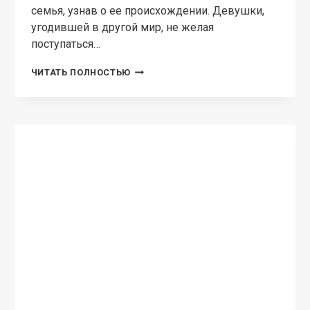
ПОПАДАНЦЫ В ДРУГИЕ МИРЫ
Тандор. Второй шанс
Ольга Кобзева Теперь я точно знаю, что душа
бессмертна! Умирая, мы не исчезаем в никуда,
наш дух находит новое пристанище. Откуда
мне это известно? Я помню… Книга онлайн
Читать 12+
ТАНДОР.
ЧИТАТЬ ПОЛНОСТЬЮ
ВТОРОЙ
ШАНС