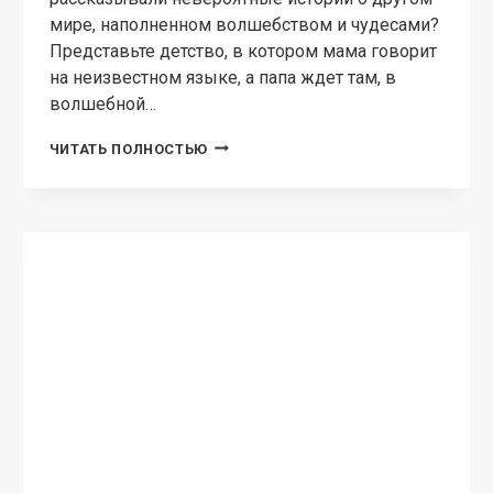
ПОПАДАНЦЫ В ДРУГИЕ МИРЫ
Ниара Светлая
Ольга Кобзева Самостоятельная история!
Содержит спойлеры к циклу «Тандор»!
Прогрессорство, предсказания… По глупости
погибнув в самом расцвете, родилась в
другом мире. Будут ли Боги Тандора
благосклонны к Светлане? Как сложится ее
новая жизнь?…
НИАРА
ЧИТАТЬ ПОЛНОСТЬЮ
СВЕТЛАЯ