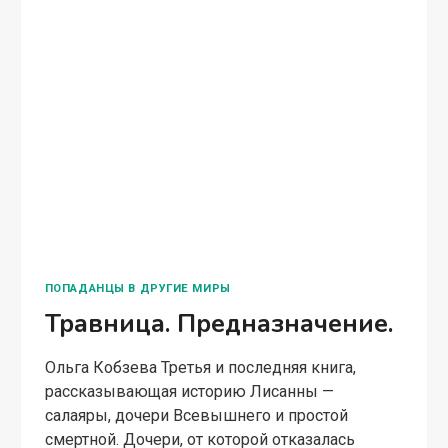
лишенный одаренных… или все-таки нет?
Книга онлайн Читать 12+
САЛАЯРА
ЧИТАТЬ ПОЛНОСТЬЮ
—
ДИТЯ
ВСЕВЫШНИХ