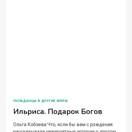
мире, наполненном волшебством и чудесами?
Представьте детство, в котором мама говорит
на неизвестном языке, а папа ждет там, в
волшебной…
ИЛЬРИСА.
ЧИТАТЬ ПОЛНОСТЬЮ
ОБРЕСТИ
СЕБЯ