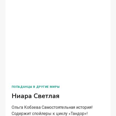
БЫТОВОЕ ФЭНТЕЗИ
Катнора. Сердце двух
миров. Часть вторая
Ольга Кобзева Катнора — дитя невозможного
союза, предосудительного, преступного. Сама
того не ведая, она несет в себе силу двух
древних родов, чья кровь слишком
могущественна, чтобы не заявить о себе.
Героине предстоит вспомнить…
КАТНОРА.
ЧИТАТЬ ПОЛНОСТЬЮ