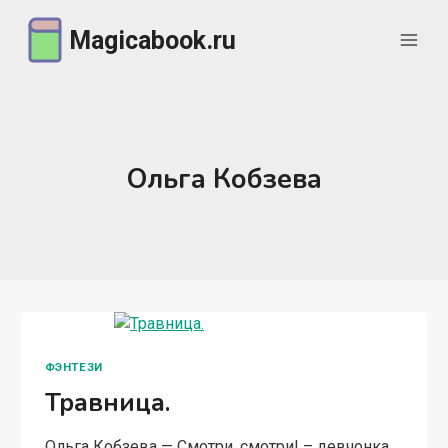
Перейти
Magicabook.ru
к
содержимому
Ольга Кобзева
ФЭНТЕЗИ
Травница.
Ольга Кобзева — Смотри, смотри! – девчонка