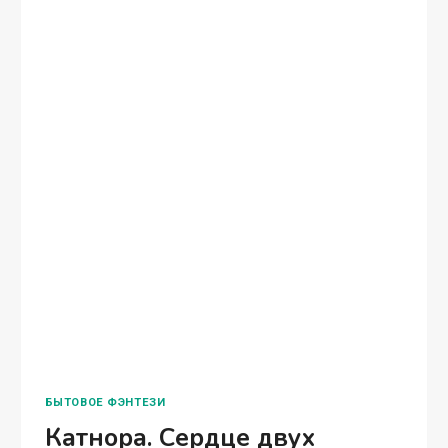
ПОПАДАНЦЫ В ДРУГИЕ МИРЫ
Тандор. Остров Надежд
Ольга Кобзева Теперь я точно знаю, что душа
бессмертна! Умирая, мы не исчезаем в никуда,
наш дух находит новое пристанище. Откуда
мне это известно? Я помню. Книга онлайн
Читать 12+