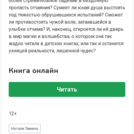
более стремительное падение в бездонную
пропасть отчаяния? Сумеет ли юная душа выстоять
под тяжестью обрушившихся испытаний? Сможет
ли противостоять чужой воле, затаившейся в
улыбке отчима? И, наконец, откроется ли ей дверь
в мир магии и волшебства, о котором она так
жадно читала в детских книгах, или так и останется
узницей реальности, лишенной чудес?
Книга онлайн
Читать
12+
Метки
Натали Тимина
записи: