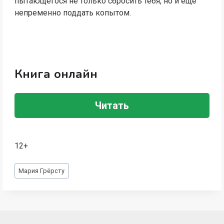
пытающегося не только сбросить тебя, но и ещё
непременно поддать копытом.
Книга онлайн
Читать
12+
Метки
Мария Грёрсту
записи: