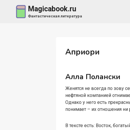
Перейти
Magicabook.ru
к
Фантастическая литература
содержимому
Априори
Алла Полански
Женятся не всегда по зову с
нефтяной компанией отнимае
Однако у него есть прекрасн
понимает – их отношения ни 
В тексте есть: Восток, бога