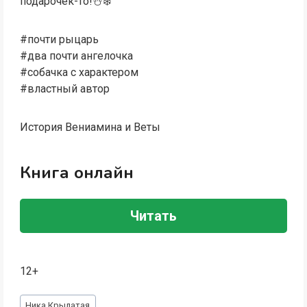
подарочек-то!⛄❄️
#почти рыцарь
#два почти ангелочка
#собачка с характером
#властный автор
История Вениамина и Веты
Книга онлайн
Читать
12+
Метки
Ника Крылатая