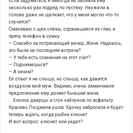
Если задуматься, я никогда не звонила ему
несколько раз подряд по пустяку. Неужели в
голове даже не щёлкает, что у меня могло что-то
случится?
Смахиваю с щёк слёзы, сорвавшиеся из глаз, и
прячу телефон в сумку.
— Спасибо за потрясающий вечер, Женя. Надеюсь,
это была не последняя встреча?
— У тебя есть сомнения на этот счёт?
— Поднимешься?
— А зачем?
Её ответ я не слышу, но слышу, как давится
воздухом мой муж. Видимо, очень заманчивое
предложение ему делает бывшая жена.
… Хлопок дверцы и стук каблуков по асфальту.
Красиво Людмила ушла. Удочку забросила и будет
теперь ждать, когда рыбка клюнет.
И вот вопрос: клюнет или уедет?